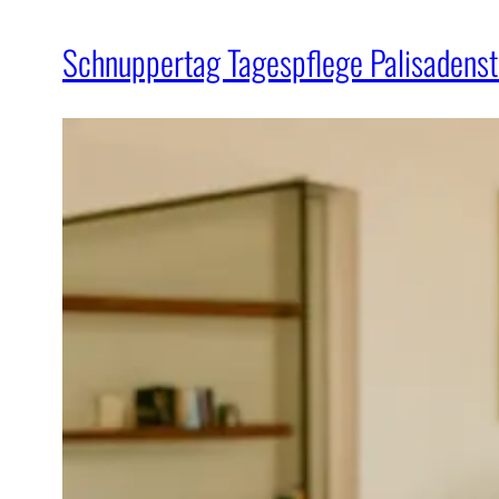
Schnuppertag Tagespflege Palisadenstr