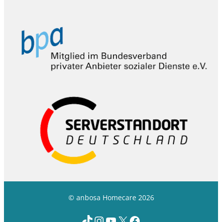
© anbosa Homecare 2026
TikTok
Instagram
YouTube
X
Facebook