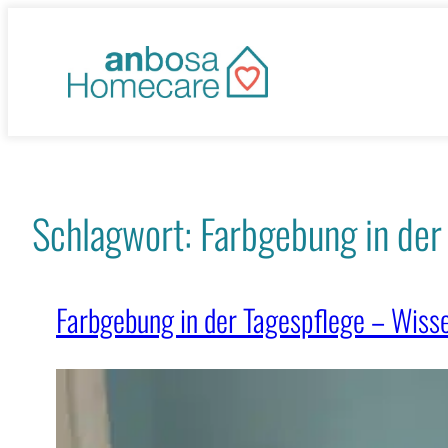
Zum
Inhalt
springen
Schlagwort:
Farbgebung in der
Farbgebung in der Tagespflege – Wisse