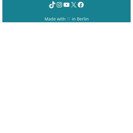
TikTok
Instagram
YouTube
X
Facebook
Made with ♡ in Berlin